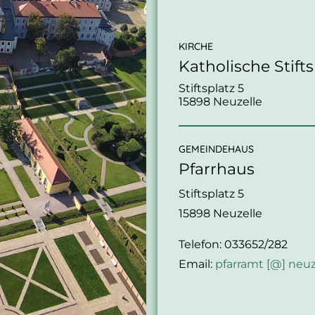
KIRCHE
Katholische Stift
Stiftsplatz 5
15898 Neuzelle
GEMEINDEHAUS
Pfarrhaus
Stiftsplatz 5
15898 Neuzelle
Telefon:
033652/282
Email:
pfarramt [@] neuz